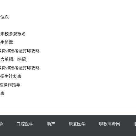
低位次
长来校参观报名
招生简章
评缴费和准考证打印攻略
不含单招、综招）
评缴费和准考证打印攻略
业招生计划表
流程操作指导
置表
学
口腔医学
助产
康复医学
职教高考网